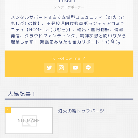
midori*
メンタルサポーター
メンタルサポート＆自立支援型コミュニティ【灯火 (と
もしび) の輪】、不登校児向け教育ボランティアコミュ
ニティ【HOME-la (ほむら)】、輸出・国内物販、情報
発信、クラウドファンディング、精神疾患と闘いながら
起業します！ 頑張るあなたを全力サポート！٩( ᐛ )و
＼ Follow me ／
人気記事！
1
灯火の輪トップページ