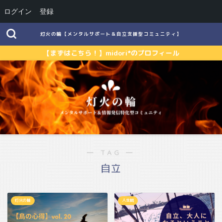
ログイン
登録
灯火の輪【メンタルサポート＆自立支援型コミュニティ】
【まずはこちら！】midori*のプロフィール
― TAG ―
自立
灯火の輪
人生観