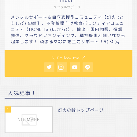
midori*
メンタルサポーター
メンタルサポート＆自立支援型コミュニティ【灯火 (と
もしび) の輪】、不登校児向け教育ボランティアコミュ
ニティ【HOME-la (ほむら)】、輸出・国内物販、情報
発信、クラウドファンディング、精神疾患と闘いながら
起業します！ 頑張るあなたを全力サポート！٩( ᐛ )و
＼ Follow me ／
人気記事！
1
灯火の輪トップページ