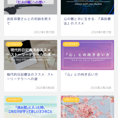
武田双雲さんとの対談を終え
心の闇と共に生きる: 『森田療
て
法』のススメ
2022年2月15日
2020年5月17日
メンタルケア
メンタルケア
現代的日記療法のススメ: スト
「心」との向き合い方
ーリーテラーへの道
2020年5月6日
2020年2月26日
メンタルケア
プロフィール