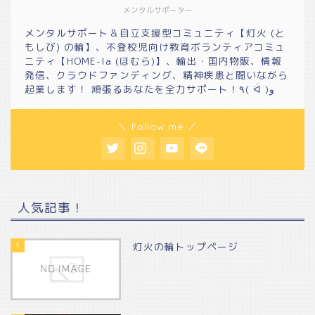
メンタルサポーター
メンタルサポート＆自立支援型コミュニティ【灯火 (と
もしび) の輪】、不登校児向け教育ボランティアコミュ
ニティ【HOME-la (ほむら)】、輸出・国内物販、情報
発信、クラウドファンディング、精神疾患と闘いながら
起業します！ 頑張るあなたを全力サポート！٩( ᐛ )و
＼ Follow me ／
人気記事！
1
灯火の輪トップページ