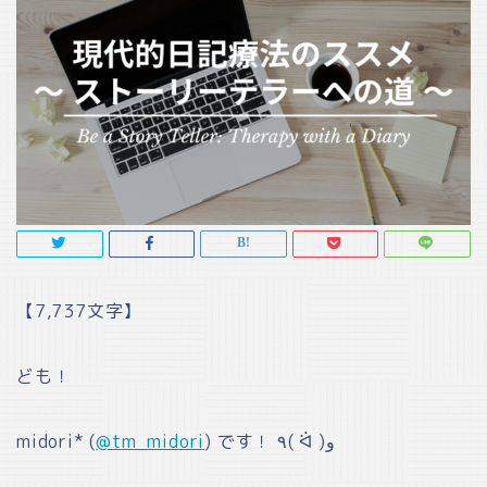
【7,737文字】
ども！
midori* (
@tm_midori
) です！ ٩( ᐛ )و