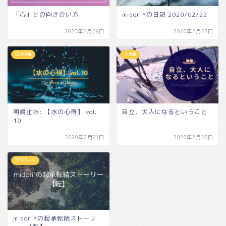
「心」との向き合い方
midori*の日記 2020/02/22
2020年2月26日
2020年2月23日
灯火の輪
人生観
明鏡止水: 【水の心得】 vol.
自立、大人になるということ
10
2020年2月21日
2020年2月20日
プロローグ
midori*の起承転結ストーリ