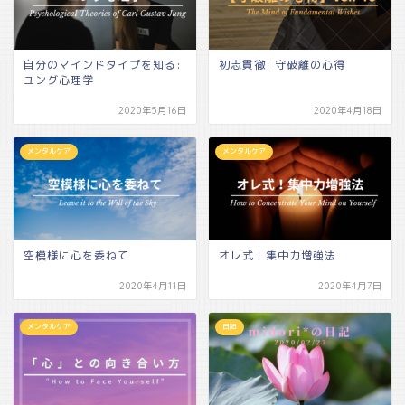
自分のマインドタイプを知る:
初志貫徹: 守破離の心得
ユング心理学
2020年5月16日
2020年4月18日
メンタルケア
メンタルケア
空模様に心を委ねて
オレ式！集中力増強法
2020年4月11日
2020年4月7日
メンタルケア
日記