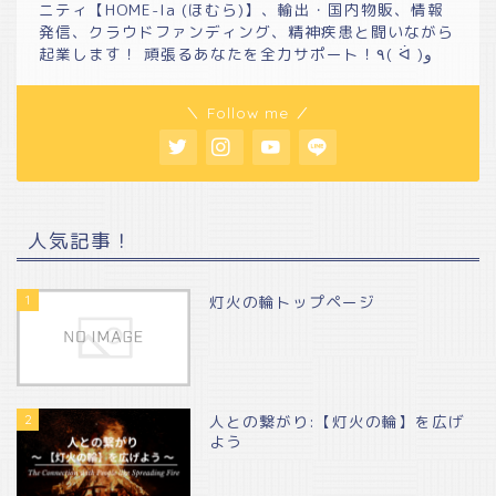
ニティ【HOME-la (ほむら)】、輸出・国内物販、情報
発信、クラウドファンディング、精神疾患と闘いながら
起業します！ 頑張るあなたを全力サポート！٩( ᐛ )و
＼ Follow me ／
人気記事！
1
灯火の輪トップページ
2
人との繋がり:【灯火の輪】を広げ
よう