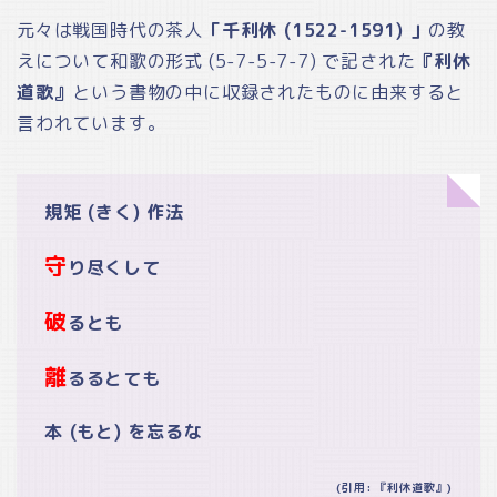
元々は戦国時代の茶人
「千利休 (1522-1591) 」
の教
えについて和歌の形式 (5-7-5-7-7) で記された
『利休
道歌』
という書物の中に収録されたものに由来すると
言われています。
規矩 (きく) 作法
守
り尽くして
破
るとも
離
るるとても
本 (もと) を忘るな
(引用: 『利休道歌』)