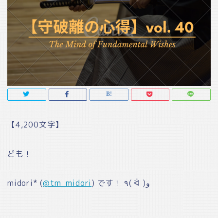
【4,200文字】
ども！
midori* (
@tm_midori
) です！ ٩( ᐛ )و