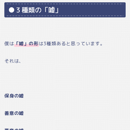
●３種類の「嘘」
僕は
「嘘」の形
は3種類あると思っています。
それは、
保身の嘘
善意の嘘